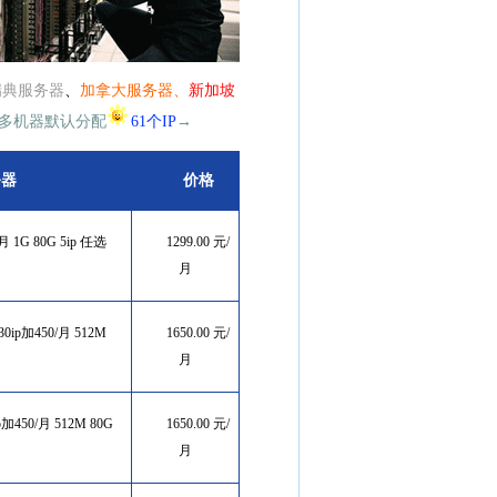
瑞典服务器
、
加拿大服务器、
新加坡
多机器默认分配
61个IP
→
务器
价格
/月 1G
80G 5ip 任选
1299.00 元/
月
 加30ip加450/月 512M
1650.00 元/
月
0ip加450/月 512M 80G
1650.00 元/
月