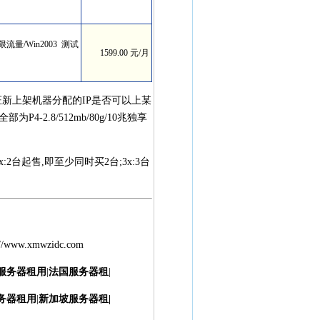
享无限流量/Win2003 测试
1599.00 元/月
证新上架机器分配的IP是否可以上某
2.8/512mb/80g/10兆独享
x:2台起售,即至少同时买2台;3x:3台
://www.xmwzidc.com
服务器租用
|
法国服务器租
|
务器租用
|
新加坡服务器租
|