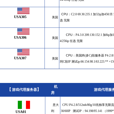
CPU
：
C2.0 69.30.235.1 加32ip加450/月 
USA305
美国
选 无限
CPU
：
P4-3.0 209.130.152.1 加8ip
USA306
美国
4/256ip
任选 无限
CPU
：
美国跨(多C)段服务器 P4-2.8/5
USA307
美国
同C段
IP 测试ip:66.154.98.1/63.223.** +1
机
【
】
游戏代理服务器
游戏代理服
房
意大
CPU:P4-2.8/512mb/80g/10兆独享无限
利
30/60IP 测试IP：94.198/95.141 （1999
USA01