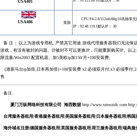
IP：
91.121.86.103
默认IP：30
USA401
CPU:P4-2.8/512mb/80g/10兆独
USA406
英国
IP：
92.48.119.1默认IP： 30
备 注： 以上为游戏专用机, 严禁其它用途 游戏代理服务器我们无法保
游戏，有没有被封的问题。IP被封不可以更换IP，只能重新购买IP。以上全部为P4-
限流量/Win2003 配置机器。加5美欧ip加150/月+100安装费。
(港新马台ip加倍,日本再加倍)+100安装费 x2:必须双月付;x3:必须季付;2
起售
备注:
厦门万纵网络科技有限公司
海西数据
:http://
www.xmwzidc.com
http
台湾服务器租用
|
香港服务器租用
|
美国服务器租用
|
日本服务器租用
|
韩国
海外域名注册
|
德国服务器租用
|
英国服务器租用
|
荷兰服务器租用
|
瑞典服