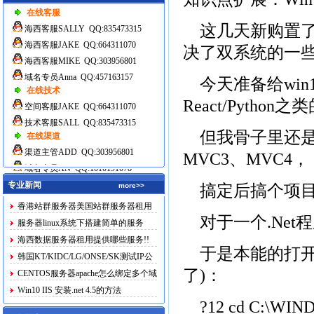
在线客服
这几天新购置了电
海西客服SALLY QQ:835473315
海西客服JAKE QQ:664311070
决了双系统的一
海西客服MIKE QQ:303956801
域名专员Anna QQ:457163157
今天准备给win
在线技术
React/Python之
空间客服JAKE QQ:664311070
技术客服SALL QQ:835473315
但我骨子里还是个.
在线渠道
渠道主管ADD QQ:303956801
MVC3、MVC4，
域名专员AN QQ:1010191078
专业新闻
more>>
搞定后搞个项目试
香港站群服务器美国站群服务器租用
对于一个.Ne
服务器linux系统下搭建简单的服务
海西数据服务器租用提供哪些服务!!
于是本能的打开控
韩国KT/KIDC/LG/ONSE/SK测试IP公
了)：
布
CENTOS服务器apache怎么绑定多个域
名
Win10 IIS 安装.net 4.5的方法
?12 cd C:\WIN