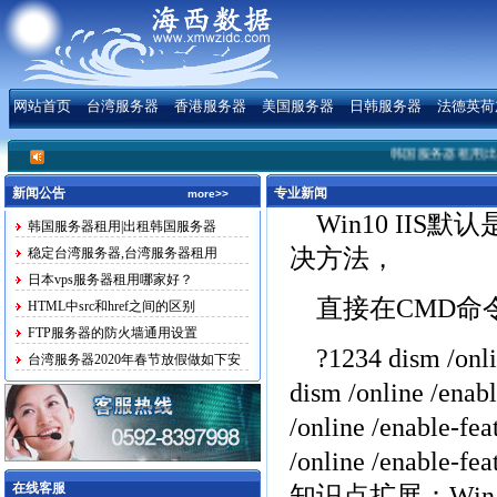
网站首页
台湾服务器
香港服务器
美国服务器
日韩服务器
法德英荷
韩国服务器租用|出租
新闻公告
专业新闻
more>>
Win10 IIS默认
韩国服务器租用|出租韩国服务器
决方法，
稳定台湾服务器,台湾服务器租用
日本vps服务器租用哪家好？
直接在CMD命
HTML中src和href之间的区别
FTP服务器的防火墙通用设置
?1234 dism /onli
台湾服务器2020年春节放假做如下安
排
dism /online /enab
/online /enable-fe
/online /enable-f
在线客服
知识点扩展：Win10