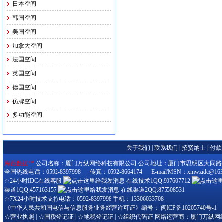
日本空间
韩国空间
美国空间
加拿大空间
法国空间
英国空间
德国空间
仿牌空间
多功能空间
关于我们
|
联系我们
|
招贤纳士
|
付款
海西数据™
公司名称：厦门万纵网络科技有限公司 公司地址：厦门市思明区大同路280-3
全国热线电话：0592-8397998 传真：0592-8664174 E-mail/MSN：xmwzidc@163
☆24小时IDC在线客服
在线技术1QQ:907607712
渠道1QQ:457163157
在线渠道2QQ:875508531
☆7X24小时技术支持电话：0592-8397998 手机：13306033708
《中华人民共和国电信与信息服务业务经营许可证》编号：
闽ICP备10205740号-1
☆
营业执照
| ☆
国税登记证
| ☆
地税登记证
| ☆
组织代码证
网络运营商：厦门万纵网络