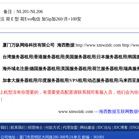
备注：NL201-NL206
注 荷Ｅ型 荷Evo电信 加5ip加260/月+100安
厦门万纵网络科技有限公司
海西数据
:http://
www.xmwzidc.com
http://w
台湾服务器租用
|
香港服务器租用
|
美国服务器租用
|
日本服务器租用
|
韩国
海外域名注册
|
德国服务器租用
|
英国服务器租用
|
荷兰服务器租用
|
瑞典服
加拿大服务器租用
|
印度服务器租用
|
VPS租用
|
动态服务器租用
|
马来西亚
上机型没有你需要的，有需要更高配置请联系我司客服人员，他们会为你
！
www.xmwzidc.com
---海西数据互联网数
于我们
|
联系我们
|
招贤纳士
|
付款方式
|
代理加盟
|
网站建设
|
IDC论坛
|
IDC博客
|
ENG
地址：厦门市思明区大同路280-308号2A单元 邮编：361001