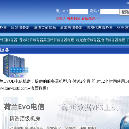
用户名：
密码：
请登入 海西数据 新版站点->>
务器
日韩服务器
法德英荷加马
新加坡服务器
游戏代理服务器
亚洲虚
务器
香港站群服务器美国站群服务器租用
稳定台湾服务器,台湾服务器租用
日本vp
服务器
兰EVOD电信机房，提供的服务器机型:年付送2个月 即:付12个时间使用1
ww.xmwzidc.com--海西数据!