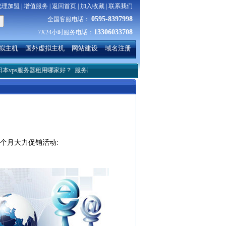
代理加盟
|
增值服务
|
返回首页
|
加入收藏
|
联系我们
0595-8397998
全国客服电话：
13306033708
7X24小时服务电话：
拟主机
国外虚拟主机
网站建设
域名注册
s服务器租用哪家好？
服务器linux系统下搭建简单的服务
HTML中src和href之间的区别
4个月大力促销活动: