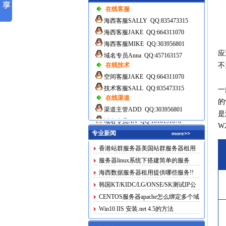
在线客服
海西客服SALLY QQ:835473315
海西客服JAKE QQ:664311070
海西客服MIKE QQ:303956801
应
域名专员Anna QQ:457163157
在线技术
不
空间客服JAKE QQ:664311070
技术客服SALL QQ:835473315
一
在线渠道
的
渠道主管ADD QQ:303956801
是
域名专员AN QQ:1010191078
W
专业新闻
more>>
香港站群服务器美国站群服务器租用
服务器linux系统下搭建简单的服务
海西数据服务器租用提供哪些服务!!
韩国KT/KIDC/LG/ONSE/SK测试IP公
布
CENTOS服务器apache怎么绑定多个域
名
Win10 IIS 安装.net 4.5的方法