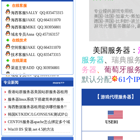
在线客服
海西客服SALLY QQ:835473315
海西客服JAKE QQ:664311070
海西客服MIKE QQ:303956801
域名专员Anna QQ:457163157
在线技术
空间客服JAKE QQ:664311070
美国服务器：
技术客服SALL QQ:835473315
服务器
、
瑞典服
在线渠道
渠道主管ADD QQ:303956801
务器
、
葡萄牙服
域名专员AN QQ:1010191078
默认分配
61个IP
专业新闻
more>>
香港站群服务器美国站群服务器租用
【
】
游戏代理服务器
服务器linux系统下搭建简单的服务
海西数据服务器租用提供哪些服务!!
韩国KT/KIDC/LG/ONSE/SK测试IP公
布
CENTOS服务器apache怎么绑定多个域
USE01
名
Win10 IIS 安装.net 4.5的方法