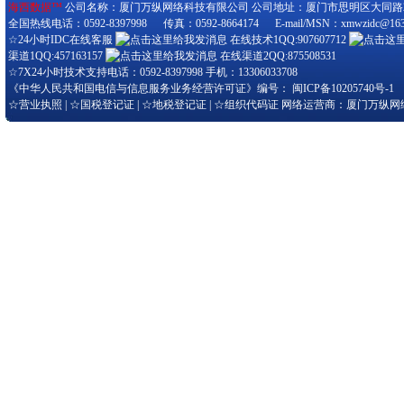
海西数据™
公司名称：厦门万纵网络科技有限公司 公司地址：厦门市思明区大同路280-3
全国热线电话：0592-8397998 传真：0592-8664174 E-mail/MSN：xmwzidc@163
☆24小时IDC在线客服
在线技术1QQ:907607712
渠道1QQ:457163157
在线渠道2QQ:875508531
☆7X24小时技术支持电话：0592-8397998 手机：13306033708
《中华人民共和国电信与信息服务业务经营许可证》编号：
闽ICP备10205740号-1
☆
营业执照
| ☆
国税登记证
| ☆
地税登记证
| ☆
组织代码证
网络运营商：厦门万纵网络