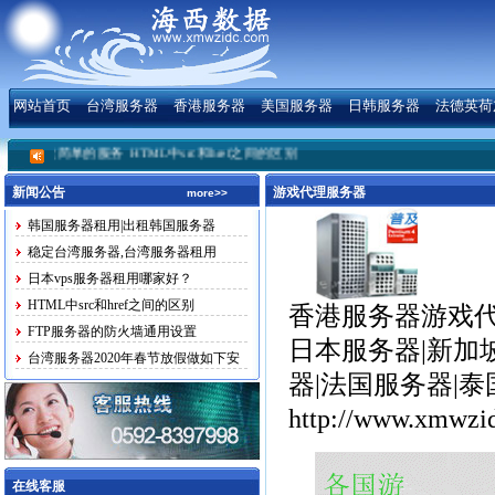
网站首页
台湾服务器
香港服务器
美国服务器
日韩服务器
法德英荷
下搭建简单的服务
HTML中src和href之间的区别
新闻公告
游戏代理服务器
more>>
韩国服务器租用|出租韩国服务器
稳定台湾服务器,台湾服务器租用
日本vps服务器租用哪家好？
HTML中src和href之间的区别
香港服务器游戏代
FTP服务器的防火墙通用设置
日本服务器|新加
台湾服务器2020年春节放假做如下安
器|法国服务器|
排
http://www.xmwzi
在线客服