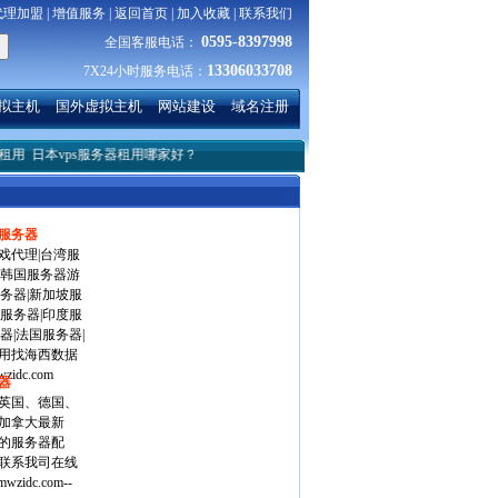
代理加盟
|
增值服务
|
返回首页
|
加入收藏
|
联系我们
0595-8397998
全国客服电话：
13306033708
7X24小时服务电话：
拟主机
国外虚拟主机
网站建设
域名注册
日本vps服务器租用哪家好？
服务器linux系统下搭建简单的服务
HTML中src和hre
服务器
戏代理|台湾服
|韩国服务器游
务器|新加坡服
服务器|印度服
器|法国服务器|
用找海西数据
wzidc.com
器
英国、德国、
加拿大最新
的服务器配
联系我司在线
zidc.com--