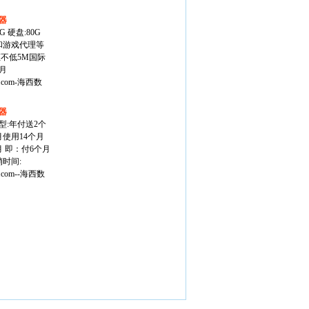
器
2G 硬盘:80G
站和游戏代理等
证不低5M国际
/月
c.com-海西数
器
型:年付送2个
月使用14个月
 即：付6个月
时间:
c.com--海西数