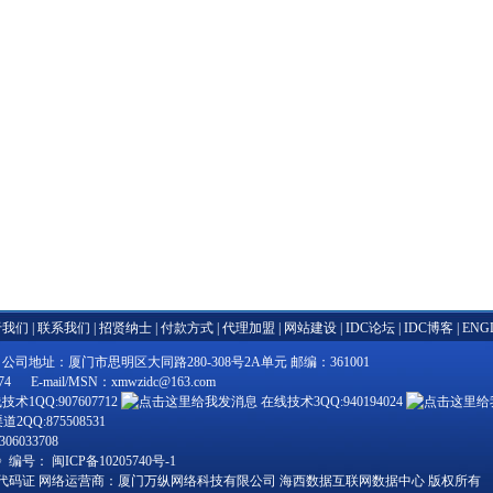
于我们
|
联系我们
|
招贤纳士
|
付款方式
|
代理加盟
|
网站建设
|
IDC论坛
|
IDC博客
|
ENG
地址：厦门市思明区大同路280-308号2A单元 邮编：361001
 E-mail/MSN：xmwzidc@163.com
术1QQ:907607712
在线技术3QQ:940194024
2QQ:875508531
6033708
》编号：
闽ICP备10205740号-1
代码证
网络运营商：厦门万纵网络科技有限公司 海西数据互联网数据中心 版权所有