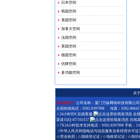
日本空间
韩国空间
美国空间
加拿大空间
法国空间
英国空间
德国空间
仿牌空间
多功能空间
关
海西数据™
公司名称：厦门万纵网络科技有限公司 公司
全国热线电话：0592-8397998 传真：0592-8664174
☆24小时IDC在线客服
在线技
渠道1QQ:457163157
在线渠道
☆7X24小时技术支持电话：0592-8397998 手机：1330
《中华人民共和国电信与信息服务业务经营许可证
☆
营业执照
| ☆
国税登记证
| ☆
地税登记证
| ☆
组织