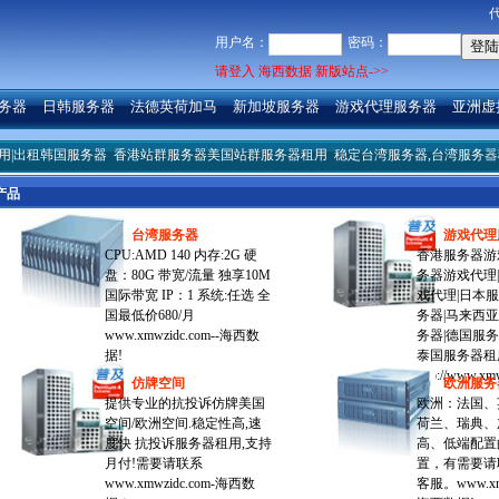
用户名：
密码：
请登入 海西数据 新版站点->>
务器
日韩服务器
法德英荷加马
新加坡服务器
游戏代理服务器
亚洲虚
出租韩国服务器
香港站群服务器美国站群服务器租用
稳定台湾服务器,台湾服务器租用
产品
台湾服务器
游戏代理
CPU:AMD 140 内存:2G 硬
香港服务器游
盘：80G 带宽/流量 独享10M
务器游戏代理
国际带宽 IP：1 系统:任选 全
戏代理|日本服
国最低价680/月
务器|马来西亚
www.xmwzidc.com--海西数
务器|德国服务
据!
泰国服务器租
http://www.xm
仿牌空间
欧洲服务
提供专业的抗投诉仿牌美国
欧洲：法国、
空间/欧洲空间.稳定性高,速
荷兰、瑞典、
度快 抗投诉服务器租用,支持
高、低端配置
月付!需要请联系
置，有需要请
www.xmwzidc.com-海西数
客服。www.xmw