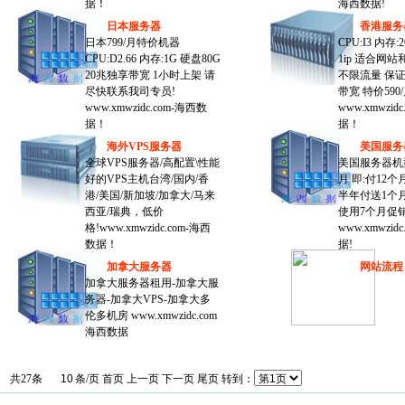
据！
海西数据!
日本服务器
香港服务
日本799/月特价机器
CPU:I3 内存:
CPU:D2.66 内存:1G 硬盘80G
1ip 适合网
20兆独享带宽 1小时上架 请
不限流量 保
尽快联系我司专员!
带宽 特价590
www.xmwzidc.com-海西数
www.xmwzid
据！
据！
海外VPS服务器
美国服务
全球VPS服务器/高配置\性能
美国服务器机
好的VPS主机台湾/国内/香
月 即:付12个
港/美国/新加坡/加拿大/马来
半年付送1个月
西亚/瑞典，低价
使用7个月促销
格!www.xmwzidc.com-海西
www.xmwzid
数据！
据!
加拿大服务器
网站流程
加拿大服务器租用-加拿大服
务器-加拿大VPS-加拿大多
伦多机房 www.xmwzidc.com
海西数据
共27条
条/页 首页 上一页
下一页
尾页
转到：